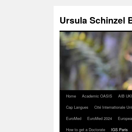
Skip
to
Ursula Schinzel 
content
Home
Academic OASIS
AIB UK
Cap Langues
Cité Internationale Un
EuroMed
EuroMed 2024
Europea
How to get a Doctorate
IGS Paris