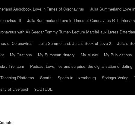
erland Audiobook Love in Times of Coronavirus
Julia Summerland Love in
onavirus III
Julia Summerland Love in Times of Coronavirus RTL Intervie
ronavirus with Ali Seegar Tommy Turner- Lecture Marché aux Livres Differda
mes of Coronavirus
Julia Summerland: Julia’s Book of Love 2
Julia’s Bo
nt
My Citations
My European History
My Music
My Publications
la / Freiraum
Podcast Love, lies and surprise: the digitalisation of dating
 Teaching Platforms
Sports
Sports in Luxembourg
Springer Verlag
sity of Liverpool
YOUTUBE
ociale