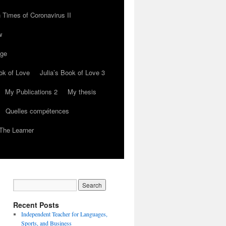
 Times of Coronavirus II
w
nge
ok of Love
Julia’s Book of Love 3
My Publications 2
My thesis
Quelles compétences
The Learner
Recent Posts
Independent Teacher for Languages,
Sports, and Business