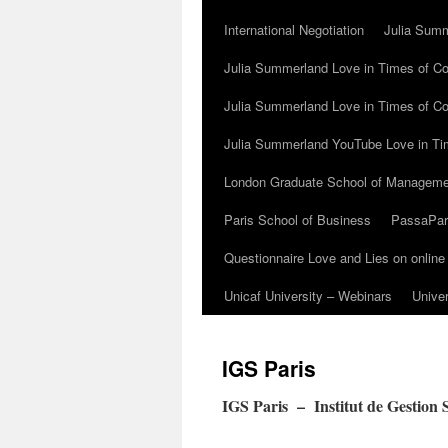
International Negotiation
Julia Summ
Julia Summerland Love in Times of Cor
Julia Summerland Love in Times of Co
Julia Summerland YouTube Love in Ti
London Graduate School of Manageme
Paris School of Business
PassaParo
Questionnaire Love and Lies on online
Unicaf University – Webinars
Univer
IGS Paris
IGS Paris – Institut de Gestion S