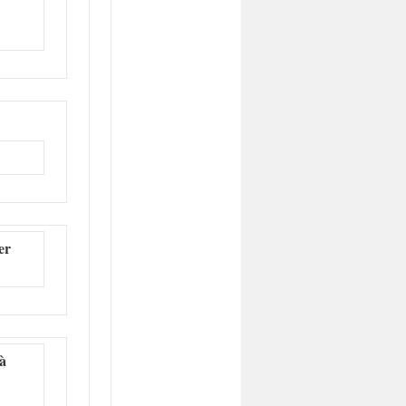
er
 à