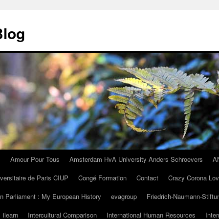
Blog
I
Amour Pour Tous
Amsterdam HvA University Anders Schroevers
A
iversitaire de Paris CIUP
Congé Formation
Contact
Crazy Corona Lo
n Parliament : My European History
evagroup
Friedrich-Naumann-Stiftu
ilearn
Intercultural Comparison
International Human Resources
Inte