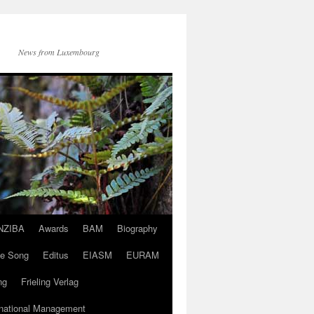
News from Luxembourg
NZIBA
Awards
BAM
Biography
ve Song
Editus
EIASM
EURAM
ng
Frieling Verlag
rnational Management